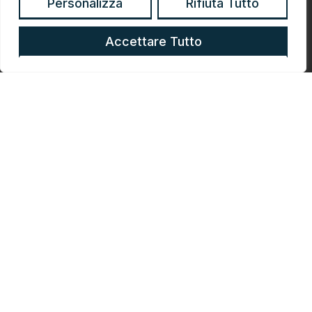
Personalizza
Rifiuta Tutto
4
Accettare Tutto
5
Materiale di Studio incluso e
sempre reperibile Online