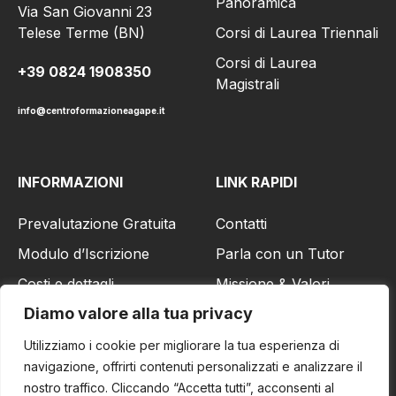
Panoramica
Via San Giovanni 23
Corsi di Laurea Triennali
Telese Terme (BN)
Corsi di Laurea
+39 0824 1908350
Magistrali
info@centroformazioneagape.it
INFORMAZIONI
LINK RAPIDI
Prevalutazione Gratuita
Contatti
Modulo d’Iscrizione
Parla con un Tutor
Costi e dettagli
Missione & Valori
Diamo valore alla tua privacy
Richiedi Informazioni
Visita il sito Aziendale
Utilizziamo i cookie per migliorare la tua esperienza di
navigazione, offrirti contenuti personalizzati e analizzare il
nostro traffico. Cliccando “Accetta tutti”, acconsenti al