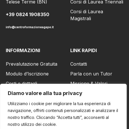
Corsi di Laurea Triennali
Telese Terme (BN)
Corsi di Laurea
+39 0824 1908350
Magistrali
info@centroformazioneagape.it
INFORMAZIONI
LINK RAPIDI
Prevalutazione Gratuita
Contatti
Modulo d’Iscrizione
Parla con un Tutor
Costi e dettagli
Missione & Valori
Diamo valore alla tua privacy
Richiedi Informazioni
Visita il sito Aziendale
Utilizziamo i cookie per migliorare la tua esperienza di
navigazione, offrirti contenuti personalizzati e analizzare il
nostro traffico. Cliccando “Accetta tutti”, acconsenti al
nostro utilizzo dei cookie.