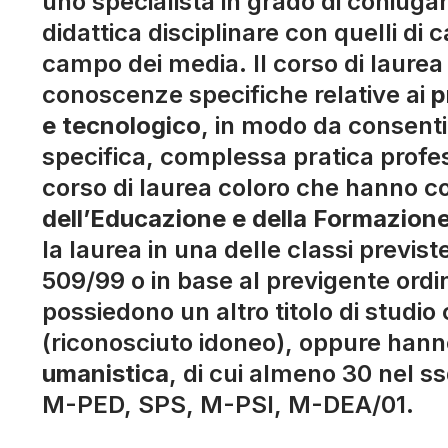
uno specialista in grado di coniuga
didattica disciplinare con quelli di
campo dei media. Il corso di laurea
conoscenze specifiche relative ai
p
e tecnologico
, in modo da consenti
specifica, complessa pratica profe
corso di laurea coloro che hanno con
dell’Educazione e della Formazion
la laurea in una delle classi previs
509/99 o in base al previgente or
possiedono un altro titolo di studio
(riconosciuto idoneo), oppure hann
umanistica
, di cui almeno 30 nel ss
M-PED, SPS, M-PSI, M-DEA/01.