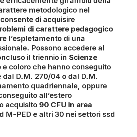
re efficacemente gli ambiti della
 carattere metodologico nel
 consente di acquisire
roblemi di carattere pedagogico
re l’espletamento di una
ssionale. Possono accedere al
cluso il triennio in
Scienze
e
e coloro che hanno conseguito
te dal D.M. 270/04 o dal D.M.
dinamento quadriennale, oppure
 conseguito all’estero
o acquisito
90 CFU in area
d M-PED e altri 30 nei settori ssd