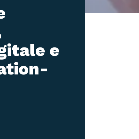
e
,
gitale e
ation-